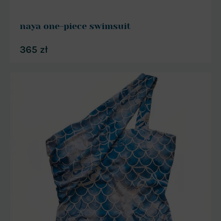
naya one-piece swimsuit
365
zł