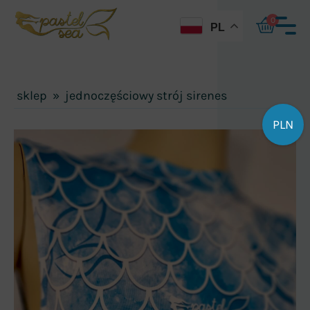
0
PL
sklep
»
jednoczęściowy strój sirenes
PLN