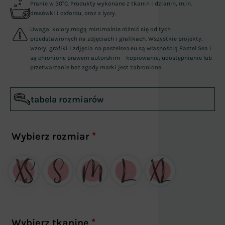
Pranie w 30°C. Produkty wykonane z tkanin i dzianin, m.in.
dresówki i oxfordu, oraz z lycry.
Uwaga: kolory mogą minimalnie różnić się od tych
przedstawionych na zdjęciach i grafikach. Wszystkie projekty,
wzory, grafiki i zdjęcia na pastelsea.eu są własnością Pastel Sea i
są chronione prawem autorskim – kopiowanie, udostępnianie lub
przetwarzanie bez zgody marki jest zabronione.
tabela rozmiarów
Wybierz rozmiar
*
Wybierz tkaninę
*