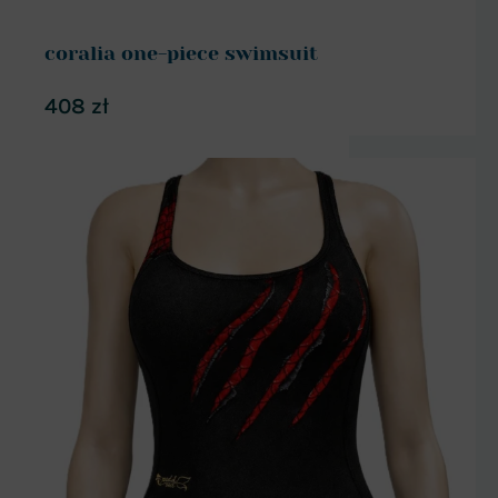
coralia one-piece swimsuit
408
zł