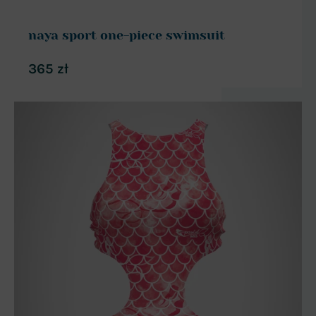
naya sport one-piece swimsuit
365
zł