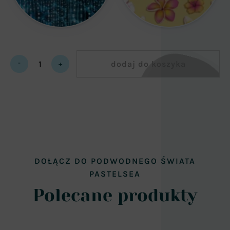
-
dodaj do koszyka
+
Jednoczęściowy
strój
Sirenes
quantity
DOŁĄCZ DO PODWODNEGO ŚWIATA
PASTELSEA
Polecane produkty