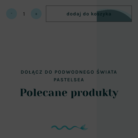
-
dodaj do koszyka
+
mermaid
tail
night
(stanik
do
kompletu
gratis)
quantity
DOŁĄCZ DO PODWODNEGO ŚWIATA
PASTELSEA
Polecane produkty