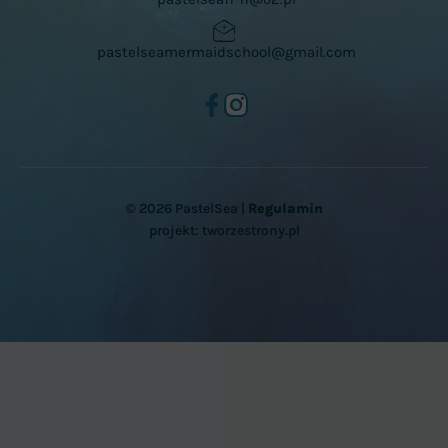
pastelseamermaidschool@gmail.com
© 2026 PastelSea |
Regulamin
projekt:
tworzestrony.pl