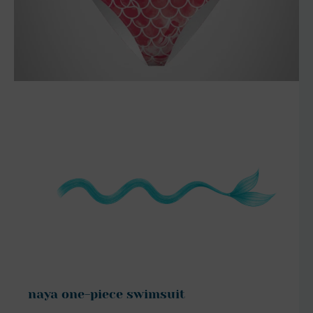
szczegóły
naya one-piece swimsuit