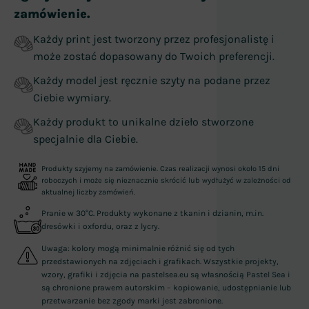
zamówienie.
Każdy print jest tworzony przez profesjonalistę i
może zostać dopasowany do Twoich preferencji.
Każdy model jest ręcznie szyty na podane przez
Ciebie wymiary.
Każdy produkt to unikalne dzieło stworzone
specjalnie dla Ciebie.
Produkty szyjemy na zamówienie. Czas realizacji wynosi około 15 dni
roboczych i może się nieznacznie skrócić lub wydłużyć w zależności od
aktualnej liczby zamówień.
Pranie w 30°C. Produkty wykonane z tkanin i dzianin, m.in.
dresówki i oxfordu, oraz z lycry.
Uwaga: kolory mogą minimalnie różnić się od tych
przedstawionych na zdjęciach i grafikach. Wszystkie projekty,
wzory, grafiki i zdjęcia na pastelsea.eu są własnością Pastel Sea i
są chronione prawem autorskim – kopiowanie, udostępnianie lub
przetwarzanie bez zgody marki jest zabronione.