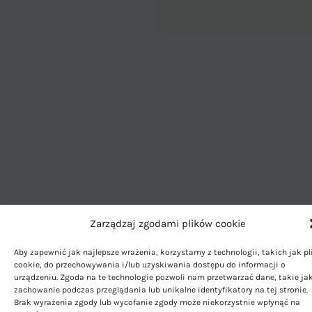
Zarządzaj zgodami plików cookie
Aby zapewnić jak najlepsze wrażenia, korzystamy z technologii, takich jak pl
cookie, do przechowywania i/lub uzyskiwania dostępu do informacji o
urządzeniu. Zgoda na te technologie pozwoli nam przetwarzać dane, takie ja
zachowanie podczas przeglądania lub unikalne identyfikatory na tej stronie.
Brak wyrażenia zgody lub wycofanie zgody może niekorzystnie wpłynąć na