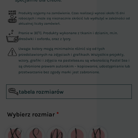
Produkty szyjemy na zamówienie. Czas realizacji wynosi około 15 dni
roboczych i może się nieznacznie skrócić lub wydłużyć w zależności od
aktualnej liczby zamówień.
Pranie w 30°C. Produkty wykonane z tkanin i dzianin, m.in.
dresówki i oxfordu, oraz z lycry.
Uwaga: kolory mogą minimalnie różnić się od tych
przedstawionych na zdjęciach i grafikach. Wszystkie projekty,
wzory, grafiki i zdjęcia na pastelsea.eu są własnością Pastel Sea i
są chronione prawem autorskim – kopiowanie, udostępnianie lub
przetwarzanie bez zgody marki jest zabronione.
tabela rozmiarów
Wybierz rozmiar
*