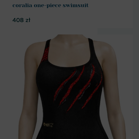
coralia one-piece swimsuit
408
zł