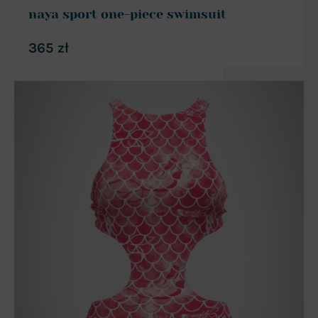
naya sport one-piece swimsuit
365
zł