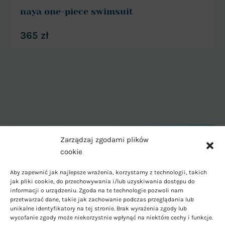
naya one-piece swimsuit
365
zł
Zarządzaj zgodami plików
cookie
Aby zapewnić jak najlepsze wrażenia, korzystamy z technologii, takich
jak pliki cookie, do przechowywania i/lub uzyskiwania dostępu do
informacji o urządzeniu. Zgoda na te technologie pozwoli nam
przetwarzać dane, takie jak zachowanie podczas przeglądania lub
unikalne identyfikatory na tej stronie. Brak wyrażenia zgody lub
wycofanie zgody może niekorzystnie wpłynąć na niektóre cechy i funkcje.