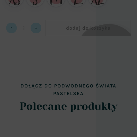
-
dodaj do koszyka
+
Mermaid
Tail
Queen
Silver
Moon
(stanik
do
kompletu
gratis)
DOŁĄCZ DO PODWODNEGO ŚWIATA
quantity
PASTELSEA
Polecane produkty