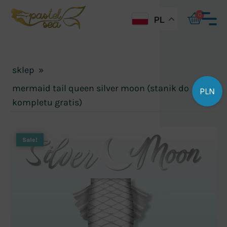
0
PL
sklep
»
mermaid tail queen silver moon (stanik do
PLN
kompletu gratis)
Sale!