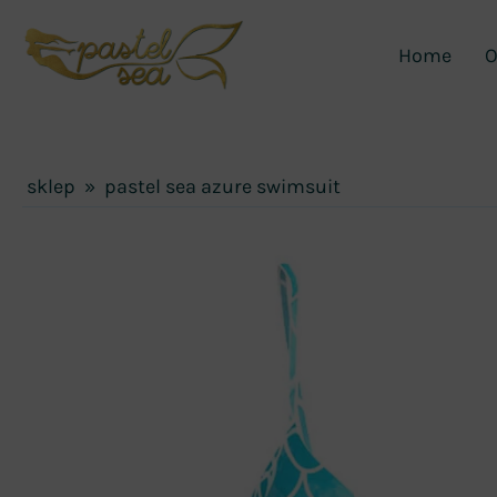
Home
O
sklep
»
pastel sea azure swimsuit