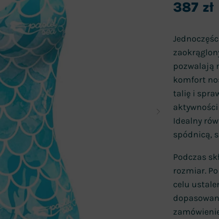
387
zł
Jednoczęści
zaokrąglon
pozwalają 
komfort nos
talię i spr
aktywności
Idealny rów
spódnicą, s
Podczas sk
rozmiar. P
celu ustale
dopasowany
zamówienie