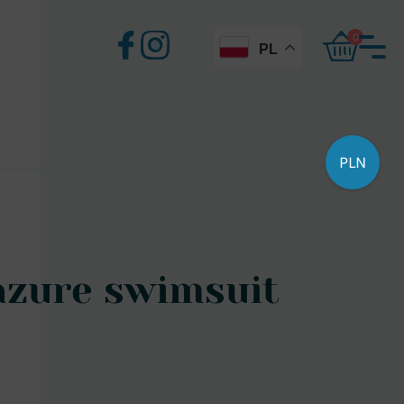
0
PL
PLN
 azure swimsuit