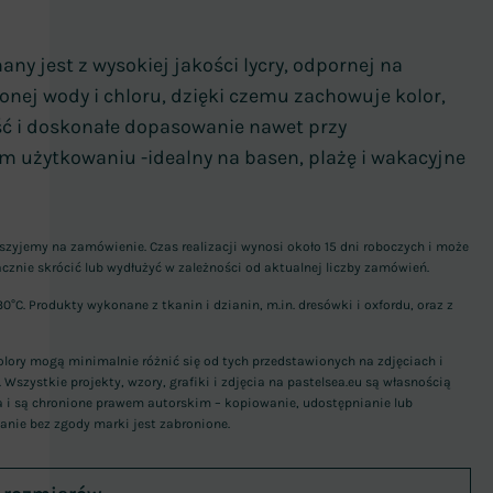
any jest z wysokiej jakości lycry, odpornej na
łonej wody i chloru, dzięki czemu zachowuje kolor,
ść i doskonałe dopasowanie nawet przy
m użytkowaniu -idealny na basen, plażę i wakacyjne
szyjemy na zamówienie. Czas realizacji wynosi około 15 dni roboczych i może
acznie skrócić lub wydłużyć w zależności od aktualnej liczby zamówień.
30°C. Produkty wykonane z tkanin i dzianin, m.in. dresówki i oxfordu, oraz z
lory mogą minimalnie różnić się od tych przedstawionych na zdjęciach i
. Wszystkie projekty, wzory, grafiki i zdjęcia na pastelsea.eu są własnością
a i są chronione prawem autorskim – kopiowanie, udostępnianie lub
anie bez zgody marki jest zabronione.