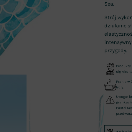
Sea.
Strój wykon
działanie s
elastyczno
intensywny
przygody.
Produkty 
się niezn
Pranie w 
lycry.
Uwaga: ko
grafikach
Pastel Se
przetwarz