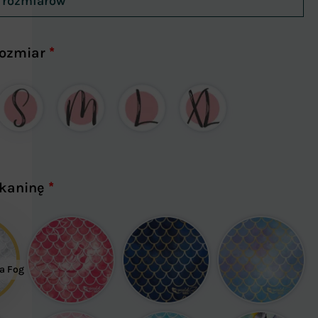
a rozmiarów
rozmiar
*
tkaninę
*
a Fog