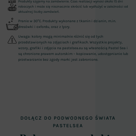
Produkty szyjemy na zamówienie. Czas realizacji wynosi około 15 dni
roboczych i może się nieznacznie skrócić lub wydłużyć w zależności od
aktualnej liczby zamówień.
Pranie w 30°C. Produkty wykonane z tkanin i dzianin, m.in.
dresówki i oxfordu, oraz z lycry.
Uwaga: kolory mogą minimalnie różnić się od tych
przedstawionych na zdjęciach i grafikach. Wszystkie projekty,
wzory, grafiki i zdjęcia na pastelsea.eu są własnością Pastel Sea i
są chronione prawem autorskim – kopiowanie, udostępnianie lub
przetwarzanie bez zgody marki jest zabronione.
DOŁĄCZ DO PODWODNEGO ŚWIATA
PASTELSEA