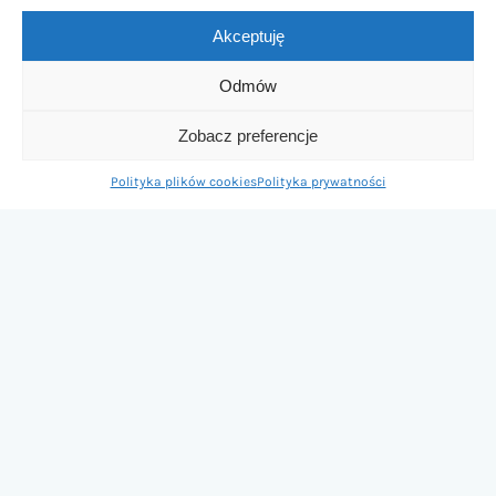
Akceptuję
ZOSTAŃ AMBASADORKĄ PASTEL SEA
Odmów
Współpraca
Zobacz preferencje
Polityka plików cookies
Polityka prywatności
Dołącz do społeczności Pastel Sea i współtwórz
wyjątkową przestrzeń inspirowaną podwodnym
światem. Jeśli czujesz, że nasza estetyka jest bliska
Twojemu stylowi, napisz do nas. Być może to właśnie
Ty zostaniesz jedną z Ambasadorek Pastel Sea ♡