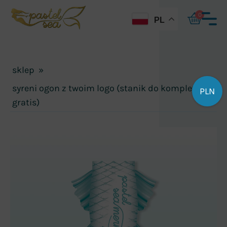
0
PL
sklep
»
syreni ogon z twoim logo (stanik do kompletu
PLN
gratis)