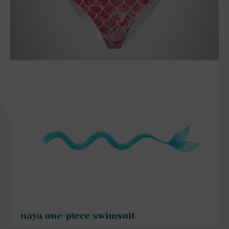
szczegóły
naya one-piece swimsuit